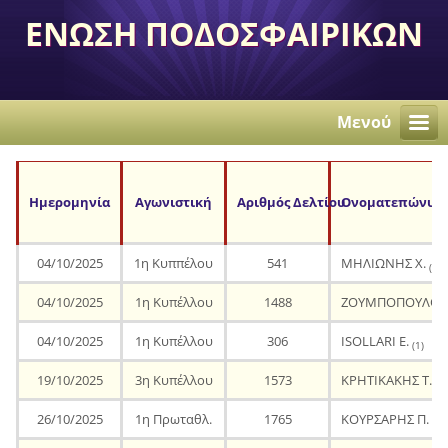
ΕΝΩΣΗ ΠΟΔΟΣΦΑΙΡΙΚΩΝ
ΣΩΜΑΤΕΙΩΝ
ΑΝΕΞΑΡΤΗΤΩΝ
Μενού
ΠΕΡΙΣΤΕΡΙΟΥ
Ημερομηνία
Αγωνιστική
Αριθμός Δελτίου
Ονοματεπώνυμ
04/10/2025
1η Κυππέλου
541
ΜΗΛΙΩΝΗΣ Χ.
(1)
04/10/2025
1η Κυπέλλου
1488
ΖΟΥΜΠΟΠΟΥΛΟΣ 
04/10/2025
1η Κυπέλλου
306
ISOLLARI E.
(1)
19/10/2025
3η Κυπέλλου
1573
ΚΡΗΤΙΚΑΚΗΣ Τ.
(1)
26/10/2025
1η Πρωταθλ.
1765
ΚΟΥΡΣΑΡΗΣ Π.
(1)