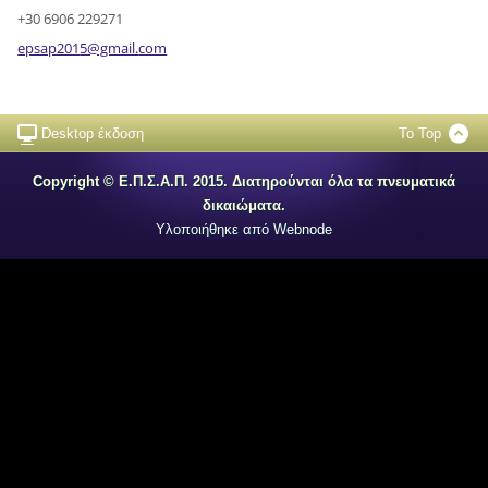
+30 6906 229271
epsap201
5@gmail.
com
Desktop έκδοση
To Top
Copyright © Ε.Π.Σ.Α.Π. 2015. Διατηρούνται όλα τα πνευματικά
δικαιώματα.
Υλοποιήθηκε από
Webnode