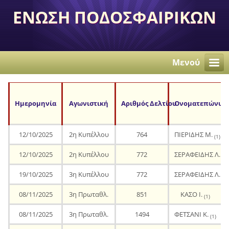
ΕΝΩΣΗ ΠΟΔΟΣΦΑΙΡΙΚΩΝ
ΣΩΜΑΤΕΙΩΝ
ΑΝΕΞΑΡΤΗΤΩΝ
Μενού
ΠΕΡΙΣΤΕΡΙΟΥ
Ημερομηνία
Αγωνιστική
Αριθμός Δελτίου
Ονοματεπώνυμ
12/10/2025
2η Κυπέλλου
764
ΠΙΕΡΙΔΗΣ Μ.
(1)
12/10/2025
2η Κυπέλλου
772
ΣΕΡΑΦΕΙΔΗΣ Λ.
(1)
19/10/2025
3η Κυπέλλου
772
ΣΕΡΑΦΕΙΔΗΣ Λ.
(2)
08/11/2025
3η Πρωταθλ.
851
ΚΑΣΟ Ι.
(1)
08/11/2025
3η Πρωταθλ.
1494
ΦΕΤΣΑΝΙ Κ.
(1)