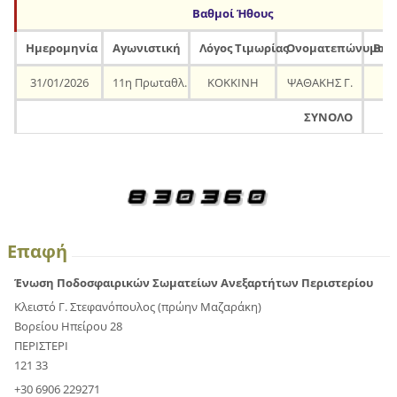
Βαθμοί Ήθους
Ημερομηνία
Αγωνιστική
Λόγος Τιμωρίας
Ονοματεπώνυμο
Βαθ
31/01/2026
11η Πρωταθλ.
ΚΟΚΚΙΝΗ
ΨΑΘΑΚΗΣ Γ.
ΣΥΝΟΛΟ
Επαφή
Ένωση Ποδοσφαιρικών Σωματείων Ανεξαρτήτων Περιστερίου
Κλειστό Γ. Στεφανόπουλος (πρώην Μαζαράκη)
Βορείου Ηπείρου 28
ΠΕΡΙΣΤΕΡΙ
121 33
+30 6906 229271