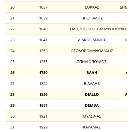
20
1037
ΣΟΚΚΑΣ
ΔΗΜΗΤ
21
1039
ΠΙΤΣΙΚΑΛΗΣ
Ε
22
1040
ΣΙΔΗΡΟΠΟΥΛΟΣ-ΜΑΥΡΟΠΟΥΛΟΣ
23
1041
ΔΙΑΚΟΓΙΑΝΝΗΣ
ΚΩΝ
24
1353
ΘΕΟΔΩΡΟΜΑΝΩΛΑΚΗΣ
25
1355
ΣΠΗΛΙΟΠΟΥΛΟΣ
ΑΛ
26
1750
BAAH
AB
27
1855
ΒΙΔΑΛΗΣ
Ε
28
1856
DIALLO
AL
29
1857
DEMBA
30
1921
ΜΥΛΩΝΑΣ
31
1929
ΚΑΡΑΛΙΑΣ
ΑΛ