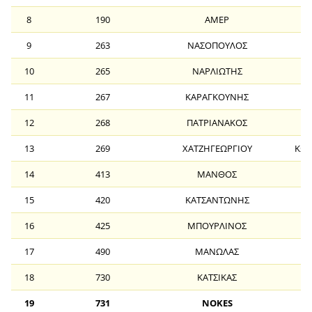
8
190
ΑΜΕΡ
Δ
9
263
ΝΑΣΟΠΟΥΛΟΣ
Β
10
265
ΝΑΡΛΙΩΤΗΣ
11
267
ΚΑΡΑΓΚΟΥΝΗΣ
12
268
ΠΑΤΡΙΑΝΑΚΟΣ
Π
13
269
ΧΑΤΖΗΓΕΩΡΓΙΟΥ
ΚΩΝ
14
413
ΜΑΝΘΟΣ
Π
15
420
ΚΑΤΣΑΝΤΩΝΗΣ
Δ
16
425
ΜΠΟΥΡΛΙΝΟΣ
Γ
17
490
ΜΑΝΩΛΑΣ
18
730
ΚΑΤΣΙΚΑΣ
19
731
NOKES