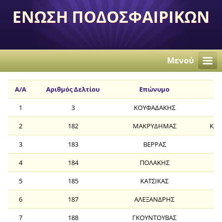
ΕΝΩΣΗ ΠΟΔΟΣΦΑΙΡΙΚΩΝ
ΣΩΜΑΤΕΙΩΝ
ΑΝΕΞΑΡΤΗΤΩΝ
Μενού
ΠΕΡΙΣΤΕΡΙΟΥ
Α/Α
Αριθμός Δελτίου
Επώνυμο
1
3
ΚΟΥΦΑΔΑΚΗΣ
ΑΛ
2
182
ΜΑΚΡΥΔΗΜΑΣ
ΚΩΝ
3
183
ΒΕΡΡΑΣ
Α
4
184
ΠΟΛΑΚΗΣ
5
185
ΚΑΤΣΙΚΑΣ
6
187
ΑΛΕΞΑΝΔΡΗΣ
Ν
7
188
ΓΚΟΥΝΤΟΥΒΑΣ
Δ