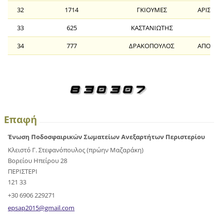
32
1714
ΓΚΙΟΥΜΕΣ
ΑΡΙΣΤ
33
625
ΚΑΣΤΑΝΙΩΤΗΣ
34
777
ΔΡΑΚΟΠΟΥΛΟΣ
ΑΠΟΣΤ
Επαφή
Ένωση Ποδοσφαιρικών Σωματείων Ανεξαρτήτων Περιστερίου
Κλειστό Γ. Στεφανόπουλος (πρώην Μαζαράκη)
Βορείου Ηπείρου 28
ΠΕΡΙΣΤΕΡΙ
121 33
+30 6906 229271
epsap201
5@gmail.
com