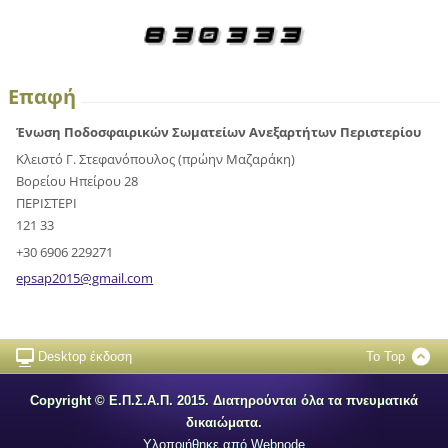
Επαφή
Ένωση Ποδοσφαιρικών Σωματείων Ανεξαρτήτων Περιστερίου
Κλειστό Γ. Στεφανόπουλος (πρώην Μαζαράκη)
Βορείου Ηπείρου 28
ΠΕΡΙΣΤΕΡΙ
121 33
+30 6906 229271
epsap201
5@gmail.
com
Desktop έκδοση
To Top
Copyright © Ε.Π.Σ.Α.Π. 2015. Διατηρούνται όλα τα πνευματικά
δικαιώματα.
Υλοποιήθηκε από
Webnode