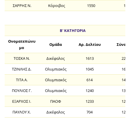
ΣΑΡΡΗΣ Ν.
Κόροιβος
1550
19
Β' ΚΑΤΗΓΟΡΙΑ
Ονοματεπώνυ
Ομάδα
Αρ. Δελτίου
Σύνολ
μο
ΤΟΣΚΑ Ν.
Δικέφαλος
1613
22
ΤΖΙΝΛΗΣ Δ.
Ολυμπιακός
1045
16
ΤΙΤΑ Α.
Ολυμπιακός
614
14
ΠΟΥΛΙΟΣ Γ.
Ολυμπιακός
1240
13
ΕΞΑΡΧΟΣ Ι.
ΠΑΟΦ
1233
12
ΠΑΥΛΟΥ Χ.
Δικέφαλος
704
12