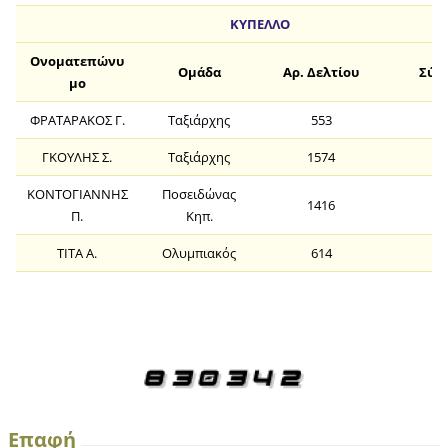
ΚΥΠΕΛΛΟ
Ονοματεπώνυ
Ομάδα
Αρ. Δελτίου
Σύν
μο
ΦΡΑΤΑΡΑΚΟΣ Γ.
Ταξιάρχης
553
7
ΓΚΟΥΛΗΣ Σ.
Ταξιάρχης
1574
6
ΚΟΝΤΟΓΙΑΝΝΗΣ
Ποσειδώνας
1416
6
Π.
Κηπ.
ΤΙΤΑ Α.
Ολυμπιακός
614
6
Επαφή