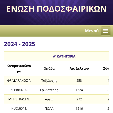
ΕΝΩΣΗ ΠΟΔΟΣΦΑΙΡΙΚΩΝ
ΣΩΜΑΤΕΙΩΝ
ΑΝΕΞΑΡΤΗΤΩΝ
Μενού
ΠΕΡΙΣΤΕΡΙΟΥ
2024 - 2025
Α' ΚΑΤΗΓΟΡΙΑ
Ονοματεπώνυ
Ομάδα
Αρ. Δελτίου
Σύνο
μο
ΦΡΑΤΑΡΑΚΟΣ Γ.
Ταξιάρχης
553
48
ΣΕΡΙΦΗΣ Κ.
Ερ. Αστέρας
1624
31
ΜΠΡΕΓΚΑΣΙ Ν.
Αργώ
272
27
KUCUKY E.
ΠΟΑΛ
1516
20